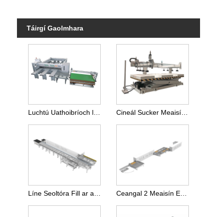
Táirgí Gaolmhara
Luchtú Uathoibríoch le haghaidh Chonaic Painéal CNC
Cineál Sucker Meaisín Luchtaithe agus Díluchtaithe
Líne Seoltóra Fill ar ais de chineál sorcóir le haghaidh Meaisín Edgebanding
Ceangal 2 Meaisín Edgebanding