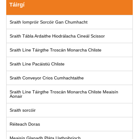
Táirgí
Sraith Iompróir Sorcóir Gan Chumhacht
Sraith Tábla Ardaithe Hiodrálacha Cineál Scissor
Sraith Líne Táirgthe Troscán Monarcha Chliste
Sraith Líne Pacáistiú Chliste
Sraith Conveyor Crios Cumhachtaithe
Sraith Líne Táirgthe Troscán Monarcha Chliste Meaisín
Aonair
Sraith sorcóir
Réiteach Doras
Meaisín Glanadh Pláta Uathoibríoch