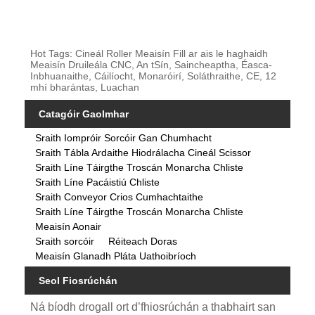
Hot Tags: Cineál Roller Meaisín Fill ar ais le haghaidh
Meaisín Druileála CNC, An tSín, Saincheaptha, Éasca-
Inbhuanaithe, Cáilíocht, Monaróirí, Soláthraithe, CE, 12
mhí bharántas, Luachan
Catagóir Gaolmhar
Sraith Iompróir Sorcóir Gan Chumhacht
Sraith Tábla Ardaithe Hiodrálacha Cineál Scissor
Sraith Líne Táirgthe Troscán Monarcha Chliste
Sraith Líne Pacáistiú Chliste
Sraith Conveyor Crios Cumhachtaithe
Sraith Líne Táirgthe Troscán Monarcha Chliste
Meaisín Aonair
Sraith sorcóir
Réiteach Doras
Meaisín Glanadh Pláta Uathoibríoch
Seol Fiosrúchán
Ná bíodh drogall ort d’fhiosrúchán a thabhairt san