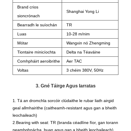
Brand crios
Shanghai Yong Li
sioncrónach
Bearradh le suíochán
TR
Luas
10-28 m/nim
Mótar
Wangxin nó Zhengming
Tiontaire minicíochta
Delta na Téaváine
Comhpháirt aeroibrithe
Aer TAC
Voltas
3 chéim 380V, 50Hz
3. Gné Táirge Agus Iarratas
1. Tá an dromchla sorcóir clúdaithe le rubar liath airgid
geal allmhairithe (caitheamh-resistant agus gan a bheith
leochaileach)
2.Bearing with seat: TR (branda céadlíne fíor, gan torann
neamhghnácha, buan agus gan a bheith leochaileach)