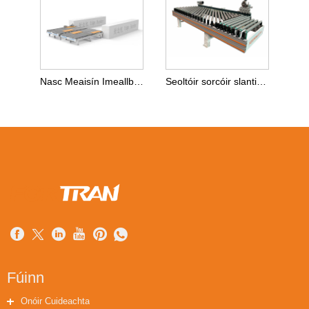
Nasc Meaisín Imeallbhanda 2 Treo céanna
Seoltóir sorcóir slanting le haghaidh Infeed
Fúinn
Onóir Cuideachta