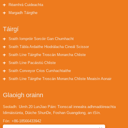
Réamhrá Cuideachta
Margadh Táirgthe
Táirgí
Sraith Iompróir Sorcóir Gan Chumhacht
Sraith Tábla Ardaithe Hiodrálacha Cineál Scissor
Sraith Líne Táirgthe Troscán Monarcha Chliste
Sraith Líne Pacáistiú Chliste
Sraith Conveyor Crios Cumhachtaithe
Sraith Líne Táirgthe Troscán Monarcha Chliste Meaisín Aonair
Glaoigh orainn
Seoladh:
Uimh.20 LunJiao Páirc Tionscail innealra adhmadóireachta
Idirnáisiúnta, Dúiche ShunDe, Foshan Guangdong, an tSín.
Fón:
+86-18566433942