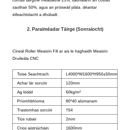
cumas táirgthe méadaithe 25%, sábhálann an costas
saothair 50%, agus an próiseáil pláta. déantar
éifeachtúlacht a dhúbailt.
2. Paraiméadar Táirge (Sonraíocht)
Cineál Roller Meaisín Fill ar ais le haghaidh Meaisín
Druileála CNC
Toise Seachtrach
L4000*W1600*H950±50mm
Achar lár sorcóir
120mm
Ag lódáil
60kg/m²
Príomhbhíoma
80*40 alúmanam
Trastomhas sorcóir
†54
Tiús rubair
2mm
Crios aistriúcháin
1600mm