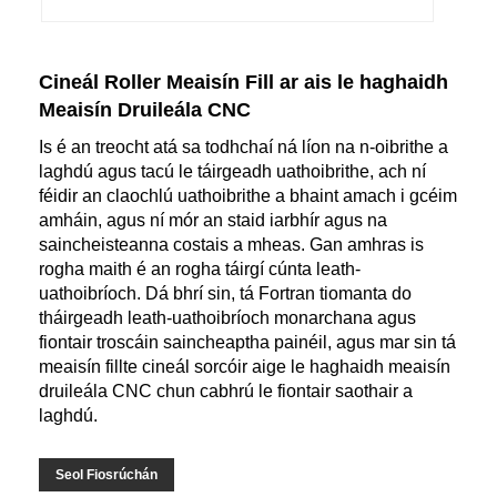
Cineál Roller Meaisín Fill ar ais le haghaidh
Meaisín Druileála CNC
Is é an treocht atá sa todhchaí ná líon na n-oibrithe a
laghdú agus tacú le táirgeadh uathoibrithe, ach ní
féidir an claochlú uathoibrithe a bhaint amach i gcéim
amháin, agus ní mór an staid iarbhír agus na
saincheisteanna costais a mheas. Gan amhras is
rogha maith é an rogha táirgí cúnta leath-
uathoibríoch. Dá bhrí sin, tá Fortran tiomanta do
tháirgeadh leath-uathoibríoch monarchana agus
fiontair troscáin saincheaptha painéil, agus mar sin tá
meaisín fillte cineál sorcóir aige le haghaidh meaisín
druileála CNC chun cabhrú le fiontair saothair a
laghdú.
Seol Fiosrúchán