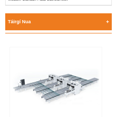
Táirgí Nua