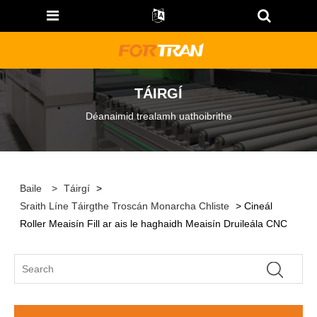
TÁIRGÍ
Déanaimid trealamh uathoibrithe
Baile
>
Táirgí
>
Sraith Líne Táirgthe Troscán Monarcha Chliste
> Cineál
Roller Meaisín Fill ar ais le haghaidh Meaisín Druileála CNC