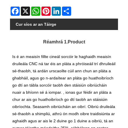
Facebook
X
WhatsApp
Pinterest
LinkedIn
Share
Cur síos ar an Táirge
Réamhrá 1.Product
Is é an meaisín fillte cineál sorcóir le haghaidh meaisín
druileála CNC ná tar éis an pláta a phróiseáil trí dhruileáil
sé-thaobh, tá ardán urscaoilte cúil ann chun an pláta a
ghabháil, agus go n-ardaítear an pláta go huathoibríoch
go dtí an tábla sorcóir taobh den stáisiún oibriúcháin
nuair a bhíonn sé á iompar. , ionas gur féidir an pláta a
chur ar ais go huathoibríoch go dtí taobh an stáisiúin
oibríochta. Seasamh oibriúcháin an oibrí. Oibriú druileála
sé-thaobh a shimpliú, athrú ón modh oibre traidisiúnta ar
aghaidh agus ar ais le 2 duine go 1 duine a oibriú, tá an