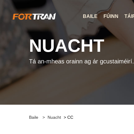
BAILE
FÚINN
TÁI
NUACHT
Tá an-mheas orainn ag ár gcustaiméirí.
Baile
>
Nuacht
> CC