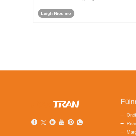
Leigh Nios mo
Fúin
Onói
Réam
Marg