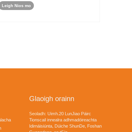
Leigh Nios mo
Glaoigh orainn
Seoladh:
Uimh.20 LunJiao Páirc
álacha
Tionscail innealra adhmadóireachta
Idirnáisiúnta, Dúiche ShunDe, Foshan
n