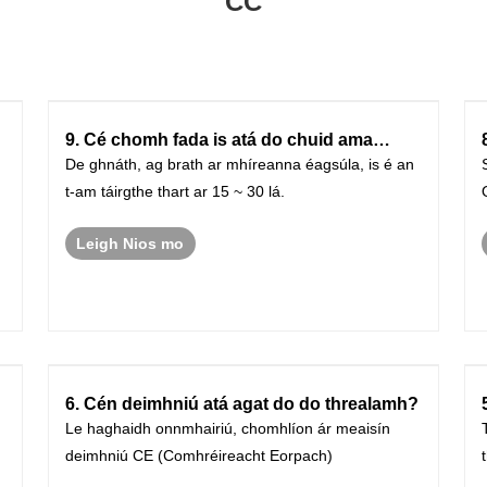
CC
9. Cé chomh fada is atá do chuid ama
seachadta?
De ghnáth, ag brath ar mhíreanna éagsúla, is é an
t-am táirgthe thart ar 15 ~ 30 lá.
Leigh Nios mo
6. Cén deimhniú atá agat do do threalamh?
Le haghaidh onnmhairiú, chomhlíon ár meaisín
deimhniú CE (Comhréireacht Eorpach)