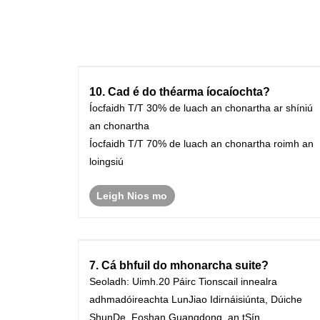
10. Cad é do théarma íocaíochta?
Íocfaidh T/T 30% de luach an chonartha ar shíniú
an chonartha
Íocfaidh T/T 70% de luach an chonartha roimh an
loingsiú
Leigh Nios mo
7. Cá bhfuil do mhonarcha suite?
Seoladh: Uimh.20 Páirc Tionscail innealra
adhmadóireachta LunJiao Idirnáisiúnta, Dúiche
ShunDe, Foshan Guangdong, an tSín.