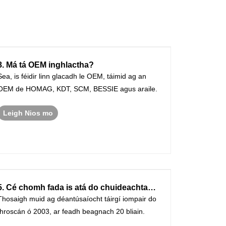
8. Má tá OEM inghlactha?
Sea, is féidir linn glacadh le OEM, táimid ag an
OEM de HOMAG, KDT, SCM, BESSIE agus araile.
Leigh Nios mo
5. Cé chomh fada is atá do chuideachta
bunaithe?
Thosaigh muid ag déantúsaíocht táirgí iompair do
throscán ó 2003, ar feadh beagnach 20 bliain.