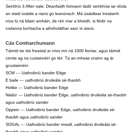
Seirbhís 3.After-sale: Déanfaidh foireann láidir seirbhíse iar-díola
an staid úsáide a rianú go leanúnach. Má úsáidtear trealamh
níos lú ná bliain amháin, de réir mar a bheidh, is féidir na
codanna lochtacha a athsholáthar saor in aisce.
Cás Comharchumann
Táimid tar éis freastal ar níos mó ná 1000 fiontar, agus táimid
cinnte ag na custaiméirí go léir. Tá an-mheas orainn ag ár
gcustaiméirí.
SCM --- Uathoibriú bander Edge
E baile --- uathoibriú druileála sé-thaobh
Holike --- Uathoibriú bander Edge
Nádúr --- Uathoibriú bander Edge, uathoibriú druileála sé-thaobh
agus uathoibriú sander
Oppein --- Uathoibriú bander Edge, uathoibriú druileála sé-
thaobh agus uathoibriú sander
SOGAL --- Uathoibriú bander imeall, uathoibriú druileála sé-
thaobh agus uathoibriú sander