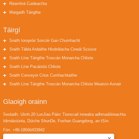
Réamhrá Cuideachta
Margadh Táirgthe
Táirgí
Sraith Iompróir Sorcóir Gan Chumhacht
Sraith Tábla Ardaithe Hiodrálacha Cineál Scissor
Sraith Líne Táirgthe Troscán Monarcha Chliste
Sraith Líne Pacáistiú Chliste
Sraith Conveyor Crios Cumhachtaithe
Sraith Líne Táirgthe Troscán Monarcha Chliste Meaisín Aonair
Glaoigh orainn
Seoladh:
Uimh.20 LunJiao Páirc Tionscail innealra adhmadóireachta
Idirnáisiúnta, Dúiche ShunDe, Foshan Guangdong, an tSín.
Fón:
+86-18566433942
Ríomhphost:
huaihuailiu1@gmail.com