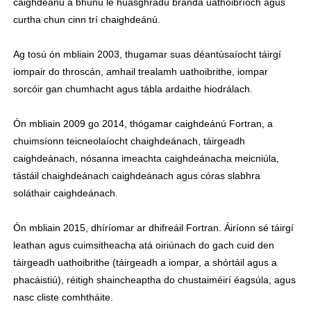
caighdeánú a bhunú le huasghrádú branda uathoibríoch agus
curtha chun cinn trí chaighdeánú.
Ag tosú ón mbliain 2003, thugamar suas déantúsaíocht táirgí
iompair do throscán, amhail trealamh uathoibrithe, iompar
sorcóir gan chumhacht agus tábla ardaithe hiodrálach.
Ón mbliain 2009 go 2014, thógamar caighdeánú Fortran, a
chuimsíonn teicneolaíocht chaighdeánach, táirgeadh
caighdeánach, nósanna imeachta caighdeánacha meicniúla,
tástáil chaighdeánach caighdeánach agus córas slabhra
soláthair caighdeánach.
Ón mbliain 2015, dhíríomar ar dhifreáil Fortran. Áiríonn sé táirgí
leathan agus cuimsitheacha atá oiriúnach do gach cuid den
táirgeadh uathoibrithe (táirgeadh a iompar, a shórtáil agus a
phacáistiú), réitigh shaincheaptha do chustaiméirí éagsúla, agus
nasc cliste comhtháite.