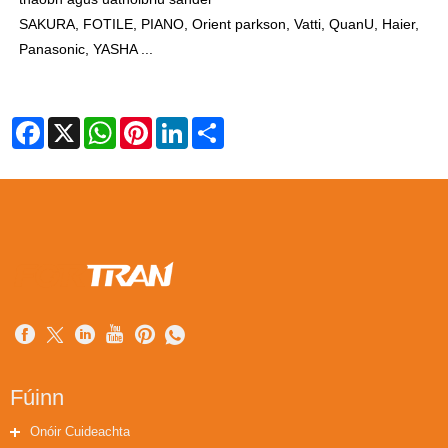
SAKURA, FOTILE, PIANO, Orient parkson, Vatti, QuanU, Haier,
Panasonic, YASHA ...
Facebook
X
WhatsApp
Pinterest
LinkedIn
Share
Fúinn
Onóir Cuideachta