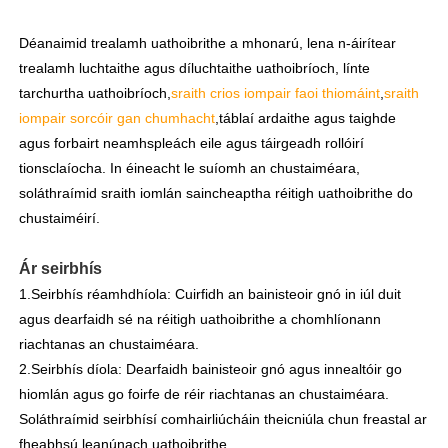
Déanaimid trealamh uathoibrithe a mhonarú, lena n-áirítear
trealamh luchtaithe agus díluchtaithe uathoibríoch, línte
tarchurtha uathoibríoch,
sraith crios iompair faoi thiomáint
,
sraith
iompair sorcóir gan chumhacht
,
táblaí ardaithe agus taighde
agus forbairt neamhspleách eile agus táirgeadh rollóirí
tionsclaíocha. In éineacht le suíomh an chustaiméara,
soláthraímid sraith iomlán saincheaptha réitigh uathoibrithe do
chustaiméirí.
Ár seirbhís
1.Seirbhís réamhdhíola: Cuirfidh an bainisteoir gnó in iúl duit
agus dearfaidh sé na réitigh uathoibrithe a chomhlíonann
riachtanas an chustaiméara.
2.Seirbhís díola: Dearfaidh bainisteoir gnó agus innealtóir go
hiomlán agus go foirfe de réir riachtanas an chustaiméara.
Soláthraímid seirbhísí comhairliúcháin theicniúla chun freastal ar
fheabhsú leanúnach uathoibrithe.