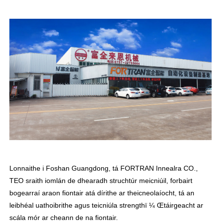
Lonnaithe i Foshan Guangdong, tá FORTRAN Innealra CO.,
TEO sraith iomlán de dhearadh struchtúr meicniúil, forbairt
bogearraí araon fiontair atá dírithe ar theicneolaíocht, tá an
leibhéal uathoibrithe agus teicniúla strengthï ¼ Œtáirgeacht ar
scála mór ar cheann de na fiontair.