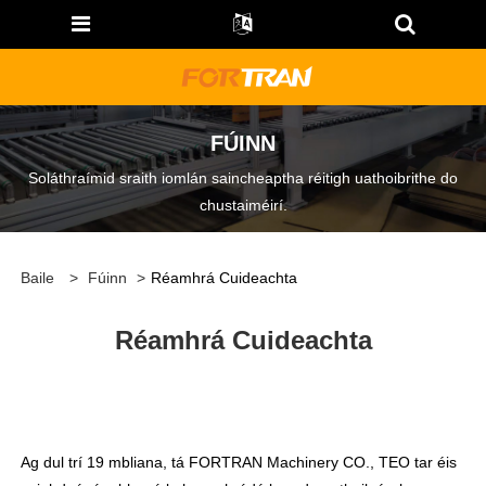
FÚINN
Soláthraímid sraith iomlán saincheaptha réitigh uathoibrithe do
chustaiméirí.
Baile
>
Fúinn
>
Réamhrá Cuideachta
Réamhrá Cuideachta
Ag dul trí 19 mbliana, tá FORTRAN Machinery CO., TEO tar éis