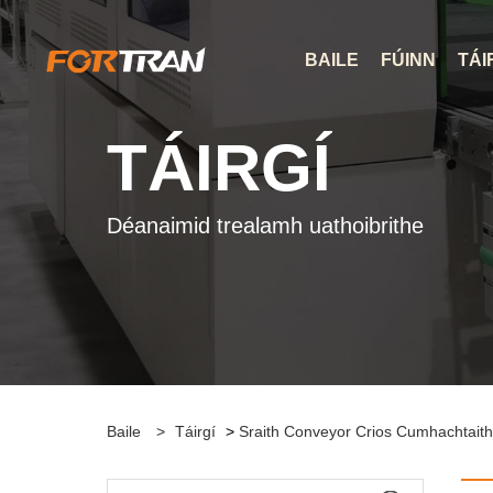
BAILE
FÚINN
TÁI
TÁIRGÍ
Déanaimid trealamh uathoibrithe
Baile
>
Táirgí
>
Sraith Conveyor Crios Cumhachtait