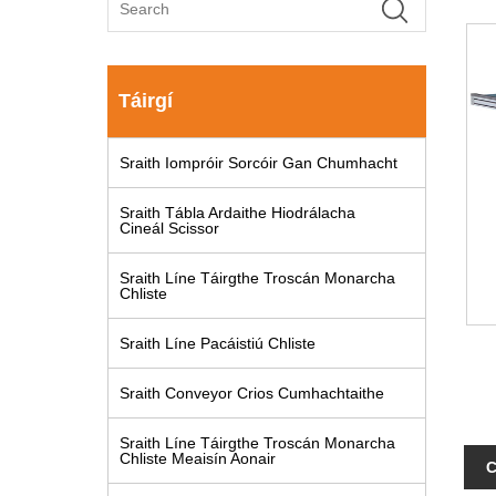
Táirgí
Sraith Iompróir Sorcóir Gan Chumhacht
Sraith Tábla Ardaithe Hiodrálacha
Cineál Scissor
Sraith Líne Táirgthe Troscán Monarcha
Chliste
Sraith Líne Pacáistiú Chliste
Sraith Conveyor Crios Cumhachtaithe
Sraith Líne Táirgthe Troscán Monarcha
Chliste Meaisín Aonair
C