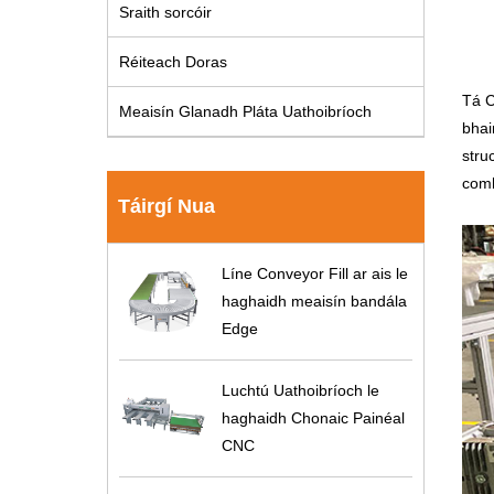
Sraith sorcóir
Réiteach Doras
Tá C
Meaisín Glanadh Pláta Uathoibríoch
bhai
stru
comh
Táirgí Nua
Líne Conveyor Fill ar ais le
haghaidh meaisín bandála
Edge
Luchtú Uathoibríoch le
haghaidh Chonaic Painéal
CNC