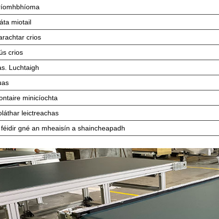
ríomhbhíoma
áta miotail
rachtar crios
ús crios
as. Luchtaigh
uas
ontaire minicíochta
láthar leictreachas
s féidir gné an mheaisín a shaincheapadh