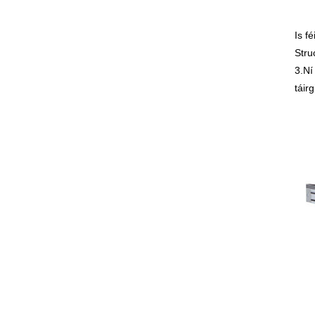
Is f
Stru
3.Ní
táir