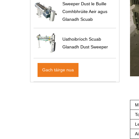
Sweeper Dust le Buille
Comhbhrúite Aeir agus
Glanadh Scuab
Uathoibríoch Scuab
Glanadh Dust Sweeper
Gach táirge nua
M
T
L
Ai