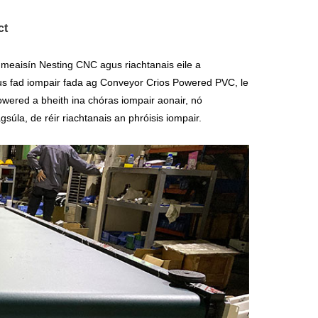
ct
meaisín Nesting CNC agus riachtanais eile a
agus fad iompair fada ag Conveyor Crios Powered PVC, le
owered a bheith ina chóras iompair aonair, nó
súla, de réir riachtanais an phróisis iompair.