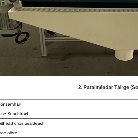
2. Paraiméadar Táirge (So
ionsamhail
oise Seachtrach
eithead crios úsáideach
rde oibre