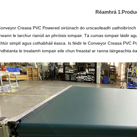
Réamhrá 1.Produ
onveyor Creasa PVC Powered oiriúnach do urscaoileadh uathoibríoch 
neann le tarchur rianúil an phróisis iompair. Tá cumas iompair láidir 
chtúr simplí agus cothabháil éasca. Is féidir le Conveyor Creasa PVC P
dhéanta le trealamh iompair eile chun freastal ar ranna táirgeachta éag