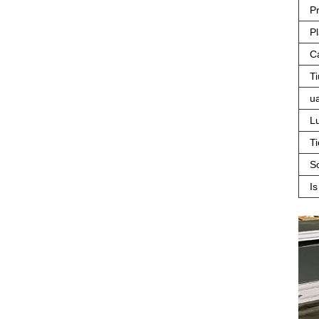
P
Pl
Ca
Ti
u
L
Ti
So
I