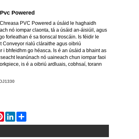
s Pvc Powered
r Chreasa PVC Powered a úsáid le haghaidh
ch nó iompar claonta, tá a úsáid an-áisiúil, agus
o forleathan é sa tionscal troscáin. Is féidir le
Conveyor rialú cláraithe agus oibriú
r i bhfeidhm go héasca. Is é an úsáid a bhaint as
aiseacht leanúnach nó uaineach chun iompar faoi
piece, is é a oibriú ardluais, cobhsaí, torann
DJ1330
atsApp
Pinterest
LinkedIn
Share