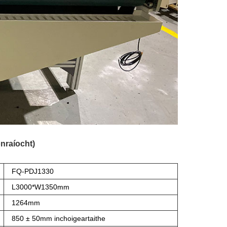
nraíocht)
FQ-PDJ1330
L3000*W1350mm
1264mm
850 ± 50mm inchoigeartaithe