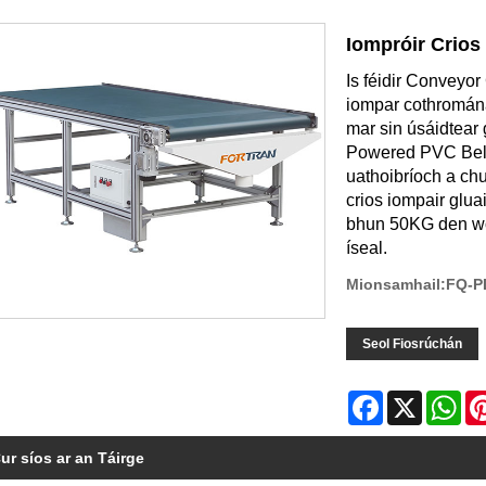
Iompróir Crio
Is féidir Conveyo
iompar cothromána
mar sin úsáidtear g
Powered PVC Belt 
uathoibríoch a chu
crios iompair glu
bhun 50KG den work
íseal.
Mionsamhail:FQ-P
Seol Fiosrúchán
Facebook
X
Wh
ur síos ar an Táirge