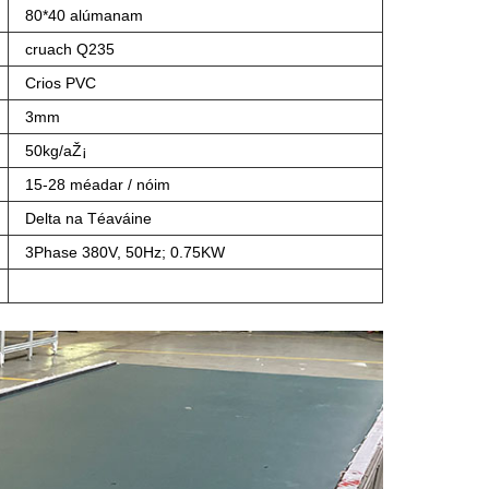
80*40 alúmanam
cruach Q235
Crios PVC
3mm
50kg/aŽ¡
15-28 méadar / nóim
Delta na Téaváine
3Phase 380V, 50Hz; 0.75KW