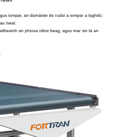
 agus iompar, an damáiste do rudaí a iompar a laghdú;
as íseal.
l caitheamh an phíosa oibre beag, agus mar sin tá an
t