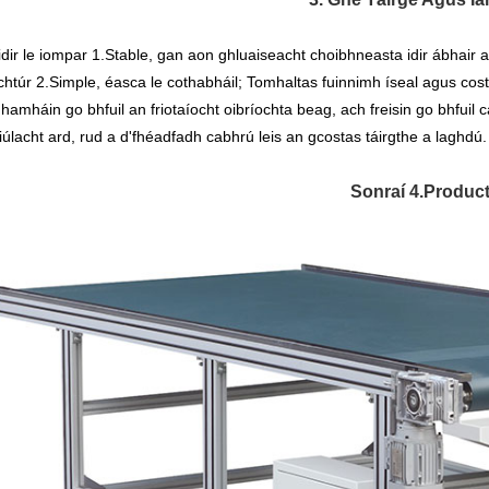
éidir le iompar 1.Stable, gan aon ghluaiseacht choibhneasta idir ábhair
chtúr 2.Simple, éasca le cothabháil; Tomhaltas fuinnimh íseal agus cost
 hamháin go bhfuil an friotaíocht oibríochta beag, ach freisin go bhfui
giúlacht ard, rud a d'fhéadfadh cabhrú leis an gcostas táirgthe a laghdú.
Sonraí 4.Produc