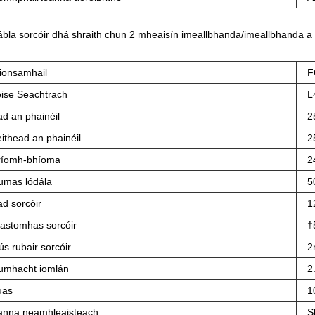
ábla sorcóir dhá shraith chun 2 mheaisín imeallbhanda/imeallbhanda a
ionsamhail
F
oise Seachtrach
L
ad an phainéil
2
ithead an phainéil
2
ríomh-bhíoma
2
umas lódála
5
ad sorcóir
1
rastomhas sorcóir
†
ús rubair sorcóir
2
umhacht iomlán
2
uas
1
anna neamhleaisteach
S