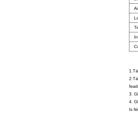
Ai
La
Ti
In
C
1.Tá
2.Tá
fead
3. G
4. G
Is f