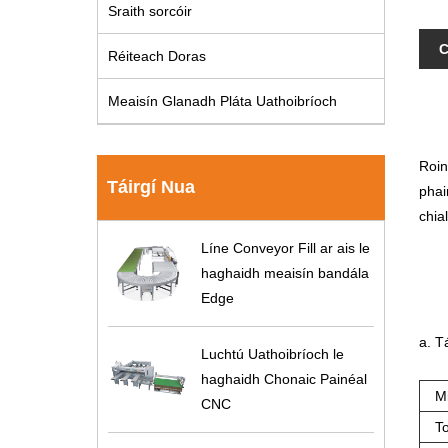
Sraith sorcóir
C
Réiteach Doras
Meaisín Glanadh Pláta Uathoibríoch
Roin
Táirgí Nua
phai
chia
Líne Conveyor Fill ar ais le
haghaidh meaisín bandála
Edge
a. T
Luchtú Uathoibríoch le
haghaidh Chonaic Painéal
M
CNC
T