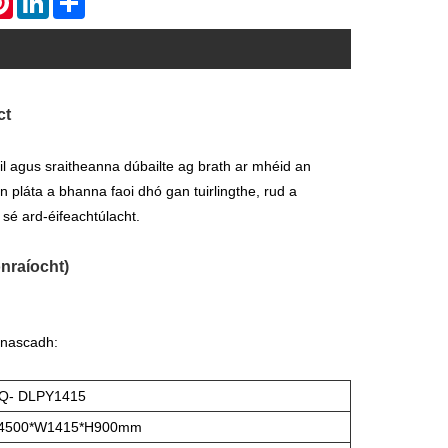
ct
 agus sraitheanna dúbailte ag brath ar mhéid an
 an pláta a bhanna faoi dhó gan tuirlingthe, rud a
 sé ard-éifeachtúlacht.
nraíocht)
 nascadh:
Q- DLPY1415
4500*W1415*H900mm