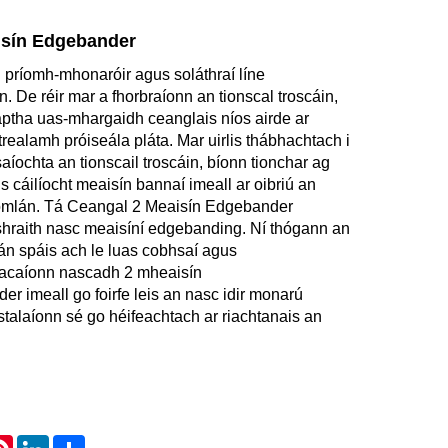
isín Edgebander
ríomh-mhonaróir agus soláthraí líne
n. De réir mar a fhorbraíonn an tionscal troscáin,
ptha uas-mhargaidh ceanglais níos airde ar
trealamh próiseála pláta. Mar uirlis thábhachtach i
íochta an tionscail troscáin, bíonn tionchar ag
s cáilíocht meaisín bannaí imeall ar oibriú an
 iomlán. Tá Ceangal 2 Meaisín Edgebander
shraith nasc meaisíní edgebanding. Ní thógann an
án spáis ach le luas cobhsaí agus
Tacaíonn nascadh 2 mheaisín
r imeall go foirfe leis an nasc idir monarú
stalaíonn sé go héifeachtach ar riachtanais an
atsApp
Pinterest
LinkedIn
Share