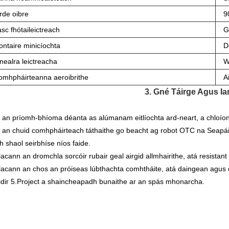
rde oibre
9
sc fhótaileictreach
G
ontaire minicíochta
D
nealra leictreacha
W
omhpháirteanna aeroibrithe
A
3. Gné Táirge Agus Ia
 an príomh-bhíoma déanta as alúmanam eitlíochta ard-neart, a chloíonn
 an chuid comhpháirteach táthaithe go beacht ag robot OTC na Seapáine
h shaol seirbhíse níos faide.
lacann an dromchla sorcóir rubair geal airgid allmhairithe, atá resistan
lacann an chos an próiseas lúbthachta comhtháite, atá daingean agus 
éidir 5.Project a shaincheapadh bunaithe ar an spás mhonarcha.