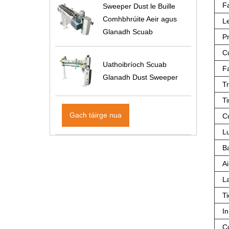
F
Sweeper Dust le Buille
Comhbhrúite Aeir agus
Le
Glanadh Scuab
P
C
Uathoibríoch Scuab
F
Glanadh Dust Sweeper
T
Ti
Gach táirge nua
C
L
B
Ai
La
Ti
In
C