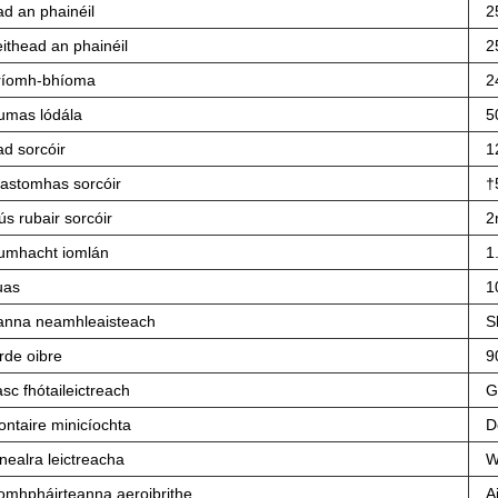
ad an phainéil
2
ithead an phainéil
2
ríomh-bhíoma
2
umas lódála
5
ad sorcóir
1
rastomhas sorcóir
†
ús rubair sorcóir
2
umhacht iomlán
1
uas
1
anna neamhleaisteach
S
rde oibre
9
sc fhótaileictreach
G
ontaire minicíochta
D
nealra leictreacha
W
omhpháirteanna aeroibrithe
A