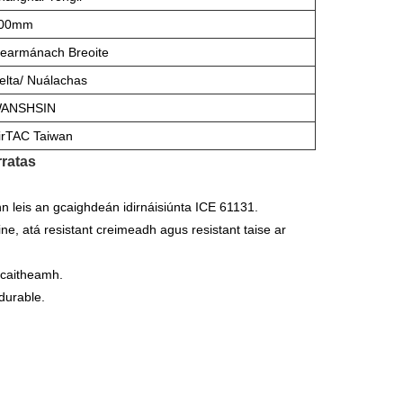
00mm
earmánach Breoite
elta/ Nuálachas
ANSHSIN
irTAC Taiwan
rratas
 leis an gcaighdeán idirnáisiúnta ICE 61131.
, atá resistant creimeadh agus resistant taise ar
t caitheamh.
durable.