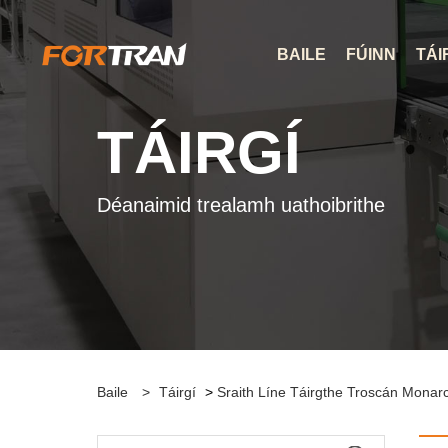
BAILE
FÚINN
TÁI
TÁIRGÍ
Déanaimid trealamh uathoibrithe
Baile
>
Táirgí
>
Sraith Líne Táirgthe Troscán Monarc