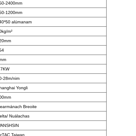
50-2400mm
50-1200mm
40*50 alúmanam
0kg/m²
20mm
54
mm
.7KW
0-28m/nim
hanghai Yongli
00mm
earmánach Breoite
elta/ Nuálachas
ANSHSIN
irTAC Taiwan