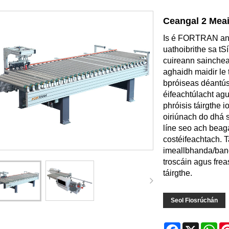
Ceangal 2 Mea
Is é FORTRAN an p
uathoibrithe sa tSí
cuireann sainchea
aghaidh maidir le 
bpróiseas déantúsa
éifeachtúlacht agu
phróisis táirgthe
oiriúnach do dhá 
líne seo ach beag
costéifeachtach. 
imeallbhanda/bande
troscáin agus frea
táirgthe.
Seol Fiosrúchán
Facebook
X
Wh