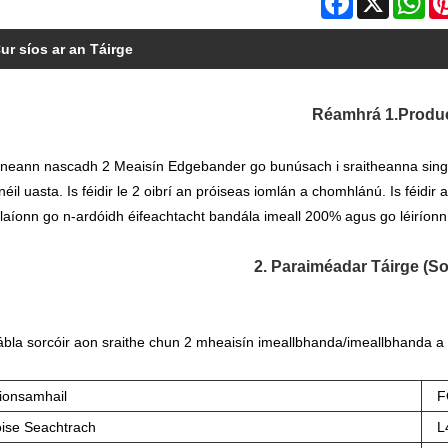
ur síos ar an Táirge
Réamhrá 1.Produ
neann nascadh 2 Meaisín Edgebander go bunúsach i sraitheanna singil
néil uasta. Is féidir le 2 oibrí an próiseas iomlán a chomhlánú. Is féidir
llaíonn go n-ardóidh éifeachtacht bandála imeall 200% agus go léiríonn
2. Paraiméadar Táirge (So
ábla sorcóir aon sraithe chun 2 mheaisín imeallbhanda/imeallbhanda a
ionsamhail
F
oise Seachtrach
L