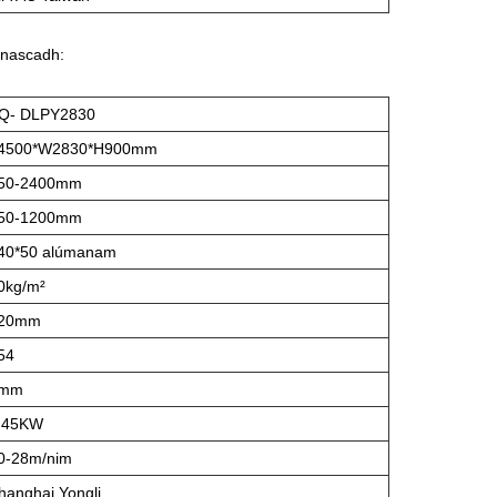
 nascadh:
Q- DLPY2830
4500*W2830*H900mm
50-2400mm
50-1200mm
40*50 alúmanam
0kg/m²
20mm
54
mm
.45KW
0-28m/nim
hanghai Yongli