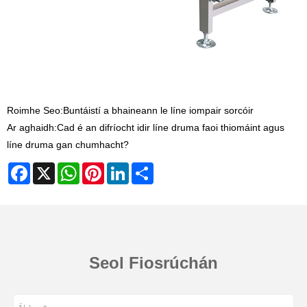
Roimhe Seo:
Buntáistí a bhaineann le líne iompair sorcóir
Ar aghaidh:
Cad é an difríocht idir líne druma faoi thiomáint agus
líne druma gan chumhacht?
Facebook
X
WhatsApp
Pinterest
LinkedIn
Share
Seol Fiosrúchán