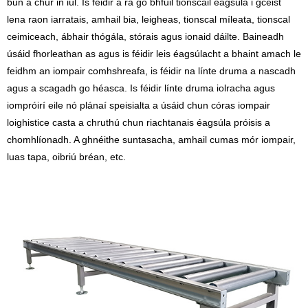
bun a chur in iúl. Is féidir a rá go bhfuil tionscail éagsúla i gceist
lena raon iarratais, amhail bia, leigheas, tionscal míleata, tionscal
ceimiceach, ábhair thógála, stórais agus ionaid dáilte. Baineadh
úsáid fhorleathan as agus is féidir leis éagsúlacht a bhaint amach le
feidhm an iompair comhshreafa, is féidir na línte druma a nascadh
agus a scagadh go héasca. Is féidir línte druma iolracha agus
iompróirí eile nó plánaí speisialta a úsáid chun córas iompair
loighistice casta a chruthú chun riachtanais éagsúla próisis a
chomhlíonadh. A ghnéithe suntasacha, amhail cumas mór iompair,
luas tapa, oibriú bréan, etc.