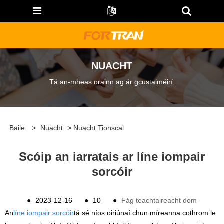
NUACHT
Tá an-mheas orainn ag ár gcustaiméirí.
Baile
>
Nuacht
>
Nuacht Tionscal
Scóip an iarratais ar líne iompair
sorcóir
●
2023-12-16
●
10
●
Fág teachtaireacht dom
An
líne iompair sorcóir
tá sé níos oiriúnaí chun míreanna cothrom le