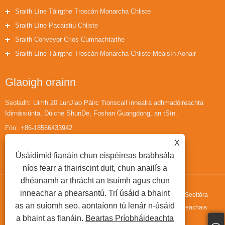
Sraith Líne Táirgthe Troscán Monarcha Chliste
Sraith Líne Pacáistiú Chliste
Sraith Conveyor Crios Cumhachtaithe
Sraith Líne Táirgthe Troscán Monarcha Chliste Meaisín Aonair
Glaoigh orainn
Seoladh:
Uimh.20 LunJiao Páirc Tionscail innealra adhmadóireachta
Idirnáisiúnta, Dúiche ShunDe, Foshan Guangdong, an tSín.
Fón:
+86-18566433942
X
Ríomhphost:
huaihuailiu1@gmail.com
Úsáidimid fianáin chun eispéireas brabhsála
níos fearr a thairiscint duit, chun anailís a
dhéanamh ar thrácht an tsuímh agus chun
inneachar a phearsantú. Trí úsáid a bhaint
Cóipcheart © 2022 Guangdong Fortran Machinery Co., Ltd. - Líne Seoltóra
as an suíomh seo, aontaíonn tú lenár n-úsáid
Sorcóir Gan Chumhacht, Tábla Ardaithe Cineál E, Meaisín Láimhdeachais
a bhaint as fianáin.
Beartas Príobháideachta
Sorcóireach - Gach ceart ar cosaint