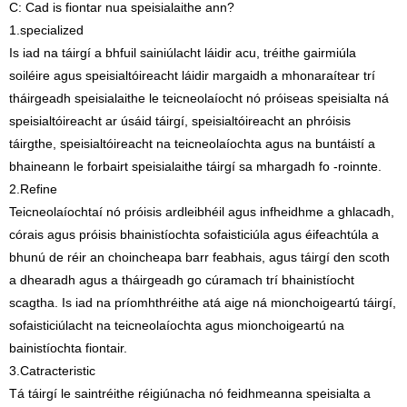
C: Cad is fiontar nua speisialaithe ann?
1.specialized
Is iad na táirgí a bhfuil sainiúlacht láidir acu, tréithe gairmiúla
soiléire agus speisialtóireacht láidir margaidh a mhonaraítear trí
tháirgeadh speisialaithe le teicneolaíocht nó próiseas speisialta ná
speisialtóireacht ar úsáid táirgí, speisialtóireacht an phróisis
táirgthe, speisialtóireacht na teicneolaíochta agus na buntáistí a
bhaineann le forbairt speisialaithe táirgí sa mhargadh fo -roinnte.
2.Refine
Teicneolaíochtaí nó próisis ardleibhéil agus infheidhme a ghlacadh,
córais agus próisis bhainistíochta sofaisticiúla agus éifeachtúla a
bhunú de réir an choincheapa barr feabhais, agus táirgí den scoth
a dhearadh agus a tháirgeadh go cúramach trí bhainistíocht
scagtha. Is iad na príomhthréithe atá aige ná mionchoigeartú táirgí,
sofaisticiúlacht na teicneolaíochta agus mionchoigeartú na
bainistíochta fiontair.
3.Catracteristic
Tá táirgí le saintréithe réigiúnacha nó feidhmeanna speisialta a