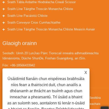
Sraith Tábla Ardaithe Hiodrálacha Cineál Scissor
Sraith Líne Táirgthe Troscán Monarcha Chliste
Sraith Líne Pacáistiú Chliste
Sraith Conveyor Crios Cumhachtaithe
Sraith Líne Táirgthe Troscán Monarcha Chliste Meaisín Aonair
Glaoigh orainn
Seoladh:
Uimh.20 LunJiao Páirc Tionscail innealra adhmadóireachta
Idirnáisiúnta, Dúiche ShunDe, Foshan Guangdong, an tSín.
Fón:
+86-18566433942
Ríomhphost:
huaihuailiu1@gmail.com
X
Úsáidimid fianáin chun eispéireas brabhsála
níos fearr a thairiscint duit, chun anailís a
dhéanamh ar thrácht an tsuímh agus chun
inneachar a phearsantú. Trí úsáid a bhaint
Cóipcheart © 2022 Guangdong Fortran Machinery Co., Ltd. - Líne Seoltóra
as an suíomh seo, aontaíonn tú lenár n-úsáid
Sorcóir Gan Chumhacht, Tábla Ardaithe Cineál E, Meaisín Láimhdeachais