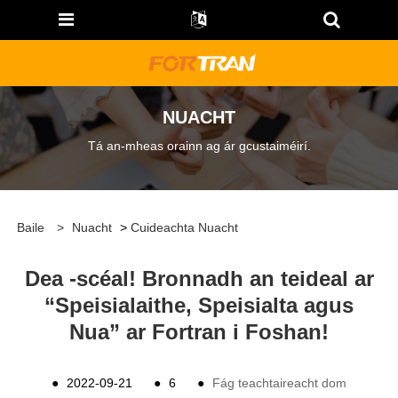
NUACHT
Tá an-mheas orainn ag ár gcustaiméirí.
Baile
>
Nuacht
>
Cuideachta Nuacht
Dea -scéal! Bronnadh an teideal ar
“Speisialaithe, Speisialta agus
Nua” ar Fortran i Foshan!
●
2022-09-21
●
6
●
Fág teachtaireacht dom