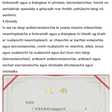
forbraíodh agus a tháirgtear trí phróisis, teicneolaíochtaí, foirmlí nó
amhábhair speisialta a ghlacadh mar thréith uathúlacht táirgí nó
seirbhísí.
4.Novelty
Is iad na táirgí ardteicneolaíochta le cearta maoine intleachtúla
neamhspleácha a forbraíodh agus a tháirgtear trí bheith ag brath
ar nuálaíocht neamhspleách, ar chlaochlú ar éachtaí eolaíochta
agus teicneolaíochta, comh-nuálaíocht nó réamhrá, díleá, ionsú
agus nuálaíocht ná nuálaíocht agus dul chun cinn táirgí
(teicneolaíochtaí), ardluach ardteicneolaíochta, ardluach agus
sochair eacnamaíocha agus shóisialta shuntasacha agus
shóisialta.