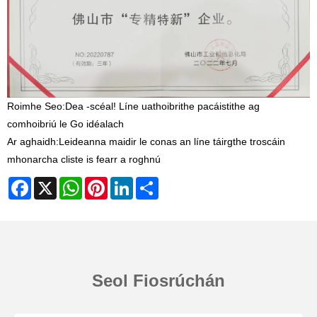
Roimhe Seo:
Dea -scéal! Líne uathoibrithe pacáistithe ag
comhoibriú le Go idéalach
Ar aghaidh:
Leideanna maidir le conas an líne táirgthe troscáin
mhonarcha cliste is fearr a roghnú
Facebook
X
WhatsApp
Pinterest
LinkedIn
Share
Seol Fiosrúchán